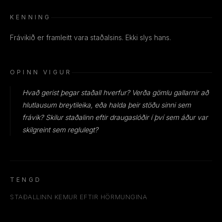
KENNING
Frávikið er framleitt vara staðalsins. Ekki slys hans.
OPINN VIGUR
Hvað gerist þegar staðall hverfur? Verða gömlu gallarnir að
hlutlausum breytileika, eða halda þeir stöðu sinni sem
frávik? Skilur staðalinn eftir draugaslóðir í því sem áður var
skilgreint sem reglulegt?
TENGD
STAÐALLINN KEMUR EFTIR HÖRMUNGINA