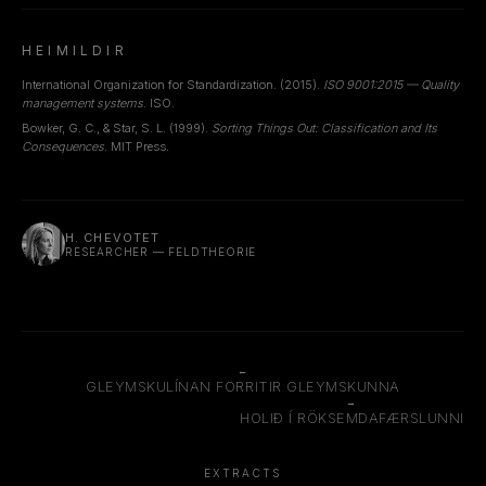
HEIMILDIR
International Organization for Standardization. (2015).
ISO 9001:2015 — Quality
management systems
. ISO.
Bowker, G. C., & Star, S. L. (1999).
Sorting Things Out: Classification and Its
Consequences
. MIT Press.
H. CHEVOTET
RESEARCHER — FELDTHEORIE
←
GLEYMSKULÍNAN FORRITIR GLEYMSKUNNA
→
HOLIÐ Í RÖKSEMDAFÆRSLUNNI
EXTRACTS