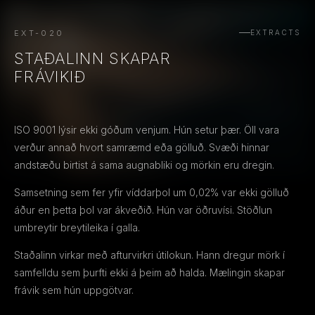
EXT-020
EXTRACTS
STAÐALINN SKAPAR
FRÁVIKIÐ
ISO 9001 lýsir ekki góðum venjum. Hún setur þær. Öll vara
verður annað hvort samræmd eða gölluð. Svæði hinnar
andstæðu birtist á sama augnabliki og mörkin eru dregin.
Samsetning sem fer yfir víddarþol um 0,02% var ekki gölluð
áður en þetta þol var ákveðið. Hún var öðruvísi. Stöðlun
umbreytir breytileika í galla.
Staðalinn virkar með afturvirkri útilokun. Hann dregur mörk í
samfelldu sem þurfti ekki á þeim að halda. Mælingin skapar
frávik sem hún uppgötvar.