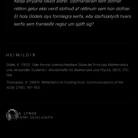
Keðja áfrýjana lokast aldrei. Stjórnarskráin sem stofnar
réttinn getur ekki verið stofnuð af réttinum sem hún stofnar.
Er hola Gödels slys formlegra kerfa, eða starfsskilyrði hvers
kerfis sem framleiðir reglur um sjálft sig?
HEIMILDIR
Gödel, K. (1931). Über formal unentscheidbare Sätze der Principia Mathematica
und verwandter Systeme I.
Monatshefte für Mathematik und Physik
, 38(1), 173–
198.
Thompson, K. (1984). Reflections on trusting trust.
Communications of the
ACM
, 27(8), 761–763.
A. LYNGE
INNRI SKJALASAFN