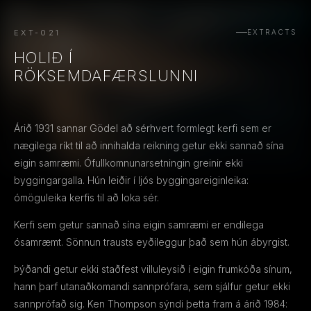
EXT-021
EXTRACTS
HOLIÐ Í
RÖKSEMDAFÆRSLUNNI
Árið 1931 sannar Gödel að sérhvert formlegt kerfi sem er
nægilega ríkt til að innihalda reikning getur ekki sannað sína
eigin samræmi. Ófullkomnunarsetningin greinir ekki
byggingargalla. Hún leiðir í ljós byggingareiginleika:
ómöguleika kerfis til að loka sér.
Kerfi sem getur sannað sína eigin samræmi er endilega
ósamræmt. Sönnun trausts eyðileggur það sem hún ábyrgist.
Þýðandi getur ekki staðfest villuleysið í eigin frumkóða sínum,
hann þarf utanaðkomandi sannprófara, sem sjálfur getur ekki
sannprófað sig. Ken Thompson sýndi þetta fram á árið 1984: