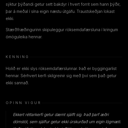
sýktur þýðandi getur sett bakdyr í hvert forrit sem hann þýðir,
þar á meðal í sína eigin næstu útgáfu. Traustskeðjan lokast
ekki.
Stærðfræðingurinn skipuleggur röksemdafærsluna í kringum
ómöguleika hennar.
KENNING
Holið er ekki slys röksemdafærslunnar. Það er byggingarlist
hennar. Sérhvert kerfi skilgreinir sig með því sem það getur
ekki sannað.
OPINN VIGUR
Ekkert réttarkerfi getur dæmt sjálft sig. Það þarf æðri
dómstól, sem sjálfur getur ekki úrskurðað um eigin lögmæti.