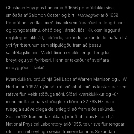
Christiaan Huygens hannar árið 1656 pendúlklukku sína,
smíðaða af Salomon Coster og birt í
Horologium
árið 1658.
Pendúllinn sveiflast með tímabili sem ákvarðast af lengd hans
og þyngdaraflinu, óháð degi, árstíð, ljósi. Klukkan leggur á
reglulegan taktslátt, sekúndu, sekúndu, sekúndu, losnaðan frá
ytri fyrirbærunum sem skipulögðu fram að þessu
samfélagstímann. Mældi tíminn er ekki lengur tengdur
breytilegu ytri fyrirbæri. Hann er taktaður af sveiflara
innbyggðum í tækið.
Kvarsklukkan, þróuð hjá Bell Labs af Warren Marrison og J. W.
Horton árið 1927, nýtir sér rafsviðsáhrif sniðins kristals þar sem
rafsveiflun veitir stöðuga tíðni. Síðari kvarsklukkkur og -úr
munu meðal annars stöðugleika tíðnina 32 768 Hz, vald
tveggja auðveldlega deilanleg til að framleiða sekúndu.
Sesíum 133 frumeindaklukkan, þróuð af Louis Essen hjá
National Physical Laboratory árið 1955, telur sveiflur tengdar
ofurfínni umbreytingu sesíumfrumeindarinnar. Sekúndan