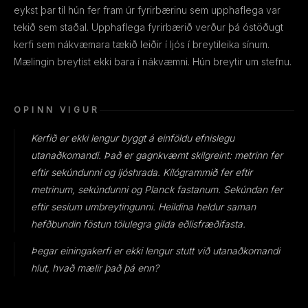
eykst þar til hún fer fram úr fyrirbærinu sem upphaflega var
tekið sem staðal. Upphaflega fyrirbærið verður þá óstöðugt
kerfi sem nákvæmara tækið leiðir í ljós í breytileika sínum.
Mælingin breytist ekki bara í nákvæmni. Hún breytir um stefnu.
OPINN VIGUR
Kerfið er ekki lengur byggt á einföldu efnislegu
utanaðkomandi. Það er gagnkvæmt skilgreint: metrinn fer
eftir sekúndunni og ljóshrada. Kílógrammið fer eftir
metrinum, sekúndunni og Planck fastanum. Sekúndan fer
eftir sesíum umbreytingunni. Heildina heldur saman
hefðbundin föstun tölulegra gilda eðlisfræðifasta.
Þegar einingakerfi er ekki lengur stutt við utanaðkomandi
hlut, hvað mælir það þá enn?