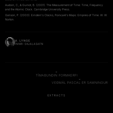
Audoin, C., & Guinot, B. (2001). The Measurement of Time: Time, Frequency
and the Atomic Clock. Cambridge University Press.
Galison, P. (2003). Einstein's Clocks, Poincaré's Maps: Empires of Time. W. W.
Norton.
A. LYNGE
INNRI SKJALASAFN
←
TÍMABUNDIN FORMKERFI
→
VEÐMÁL PASCAL ER SAMNINGUR
EXTRACTS