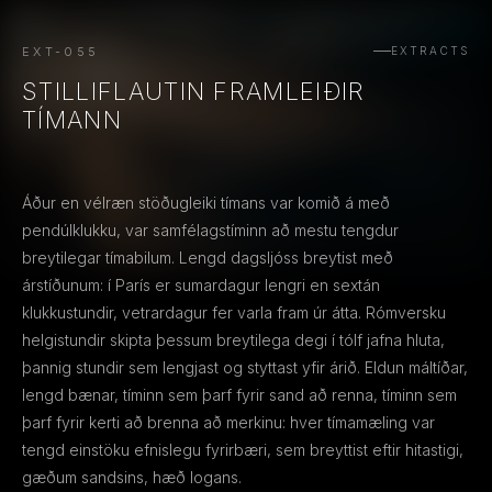
EXT-055
EXTRACTS
STILLIFLAUTIN FRAMLEIÐIR
TÍMANN
Áður en vélræn stöðugleiki tímans var komið á með
pendúlklukku, var samfélagstíminn að mestu tengdur
breytilegar tímabilum. Lengd dagsljóss breytist með
árstíðunum: í París er sumardagur lengri en sextán
klukkustundir, vetrardagur fer varla fram úr átta. Rómversku
helgistundir skipta þessum breytilega degi í tólf jafna hluta,
þannig stundir sem lengjast og styttast yfir árið. Eldun máltíðar,
lengd bænar, tíminn sem þarf fyrir sand að renna, tíminn sem
þarf fyrir kerti að brenna að merkinu: hver tímamæling var
tengd einstöku efnislegu fyrirbæri, sem breyttist eftir hitastigi,
gæðum sandsins, hæð logans.