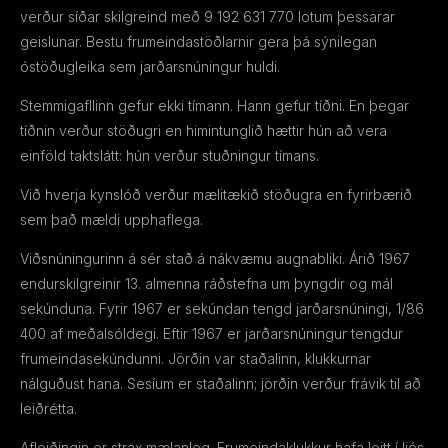
verður síðar skilgreind með 9 192 631 770 lotum þessarar
geislunar. Bestu frumeindastöðlarnir gera þá sýnilegan
óstöðugleika sem jarðarsnúningur huldi.
Stemmigafllinn gefur ekki tímann. Hann gefur tíðni. En þegar
tíðnin verður stöðugri en himintunglið hættir hún að vera
einföld taktslátt: hún verður stuðningur tímans.
Við hverja kynslóð verður mælitækið stöðugra en fyrirbærið
sem það mældi upphaflega.
Viðsnúningurinn á sér stað á nákvæmu augnabliki. Árið 1967
endurskilgreinir 13. almenna ráðstefna um þyngdir og mál
sekúnduna. Fyrir 1967 er sekúndan tengd jarðarsnúningi, 1/86
400 af meðalsóldegi. Eftir 1967 er jarðarsnúningur tengdur
frumeindasekúndunni. Jörðin var staðalinn, klukkurnar
nálguðust hana. Sesíum er staðalinn; jörðin verður frávik til að
leiðrétta.
Afleiðingin er strax mælanleg. Frumeindaklukkur hafa leitt í ljós