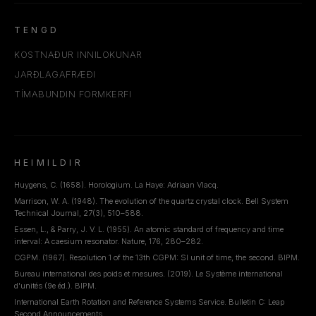
TENGD
KOSTNAÐUR INNILOKUNAR
JARÐLAGAFRÆÐI
TÍMABUNDIN FORMKERFI
HEIMILDIR
Huygens, C. (1658). Horologium. La Haye: Adriaan Vlacq.
Marrison, W. A. (1948). The evolution of the quartz crystal clock. Bell System
Technical Journal, 27(3), 510–588.
Essen, L., & Parry, J. V. L. (1955). An atomic standard of frequency and time
interval: A caesium resonator. Nature, 176, 280–282.
CGPM. (1967). Resolution 1 of the 13th CGPM: SI unit of time, the second. BIPM.
Bureau international des poids et mesures. (2019). Le Système international
d'unités (9e éd.). BIPM.
International Earth Rotation and Reference Systems Service. Bulletin C: Leap
Second Announcements.