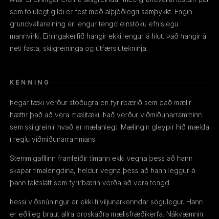
sem tölulegt gildi er fest með alþjóðlegri samþykkt. Engin
grundvallareining er lengur tengd einstöku efnislegu
mannvirki. Einingakerfið hangir ekki lengur á hlut. Það hangir á
neti fasta, skilgreininga og útfærslutekninja.
KENNING
Þegar tæki verður stöðugra en fyrirbærið sem það mælir
hættir það að vera mælitæki. Það verður viðmiðunarramminn
sem skilgreinir hvað er mælanlegt. Mælingin gleypir hið mælda
í reglu viðmiðunarrammans.
Stemmigafllinn framleiðir tímann ekki vegna þess að hann
skapar tímalengdina, heldur vegna þess að hann leggur á
þann taktslátt sem fyrirbærin verða að vera tengd.
Þessi viðsnúningur er ekki tilviljunarkenndar sögulegur. Hann
er eðlileg braut allra þroskaðra mælisfræðikerfa. Nákvæmnin