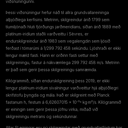
viðsnúningunni.
Þessi viðsnúningur hefur náð til allra grundvallareininga
alþjóðlega kerfisins. Metrinn, skilgreindur árið 1799 sem
tíumiljónaði hluti fjórðungs jarðmeridíans, síðan árið 1889 með
platínum-iridíum staðli varðveittu í Sèvres, er
endurskilgreindur árið 1983 sem vegalengdin sem ljósið
ferðast í tómarúmi á 1/299 792 458 sekúndu. Ljóshraði er ekki
lengur mæld fasti. Hann er orðinn fasti settur með
skilgreiningu, fastur á nákvæmlega 299 792 458 m/s. Metrinn
er það sem gerir þessa skilgreiningu samræmda.
Kílógrammið, síðan endurskilgreining þess 2019, er ekki
lengur platínum-iridíum sívalningur varðveittur hjá alþjóðlegri
skrifstofu þyngda og mála. Það er skilgreint með Planck
fastanum h, festum á 6,62607015 × 10⁻³⁴ kg·m²/s. Kílógrammið
er einingin sem gerir þessa jöfnu virka, miðað við
skilgreiningu metrans og sekúndunnar.
Allar SI einingar eru nú skilgreindar með grundvallarföstum þar