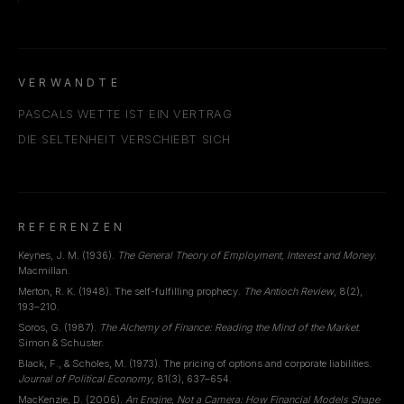
VERWANDTE
PASCALS WETTE IST EIN VERTRAG
DIE SELTENHEIT VERSCHIEBT SICH
REFERENZEN
Keynes, J. M. (1936).
The General Theory of Employment, Interest and Money
.
Macmillan.
Merton, R. K. (1948). The self-fulfilling prophecy.
The Antioch Review
, 8(2),
193–210.
Soros, G. (1987).
The Alchemy of Finance: Reading the Mind of the Market
.
Simon & Schuster.
Black, F., & Scholes, M. (1973). The pricing of options and corporate liabilities.
Journal of Political Economy
, 81(3), 637–654.
MacKenzie, D. (2006).
An Engine, Not a Camera: How Financial Models Shape