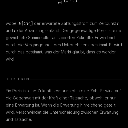
(
1
+
r
)
t
=
1
E[CF_t]
t
E
[
C
F
]
t
wobei
der erwartete Zahlungsstrom zum Zeitpunkt
t
r
r
und
der Abzinsungssatz ist. Der gegenwärtige Preis ist eine
gewichtete Summe aller antizipierten Zukünfte. Er wird nicht
durch die Vergangenheit des Unternehmens bestimmt. Er wird
durch das bestimmt, was der Markt glaubt, dass es werden
wird.
DOKTRIN
Ein Preis ist eine Zukunft, komprimiert in eine Zahl. Er wirkt auf
die Gegenwart mit der Kraft einer Tatsache, obwohl er nur
eine Erwartung ist. Wenn die Erwartung hinreichend geteilt
wird, verschwindet die Unterscheidung zwischen Erwartung
und Tatsache.