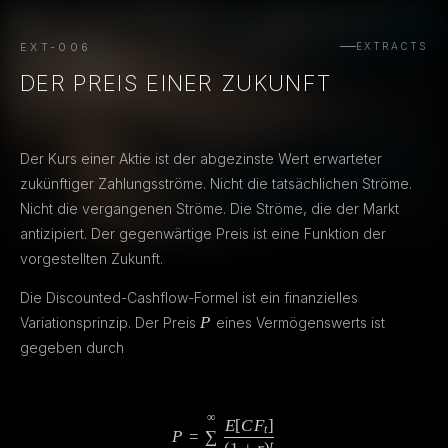
EXT-006
EXTRACTS
DER PREIS EINER ZUKUNFT
Der Kurs einer Aktie ist der abgezinste Wert erwarteter
zukünftiger Zahlungsströme. Nicht die tatsächlichen Ströme.
Nicht die vergangenen Ströme. Die Ströme, die der Markt
antizipiert. Der gegenwärtige Preis ist eine Funktion der
vorgestellten Zukunft.
Die Discounted-Cashflow-Formel ist ein finanzielles
P
P
Variationsprinzip. Der Preis
eines Vermögenswerts ist
gegeben durch
∞
P = \sum_{t=1}^{\infty} \frac{
E
[
C
F
]
t
P
=
∑
t